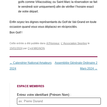
golfs comme Villacoublay, ou Saint Marc la réservation se fait
le vendredi soir uniquement) afin de vérifier l’horaire exact
de votre départ.
Enfin soyez les dignes représentants du Golf de Val-Grand en toute
occasion quand vous vous déplacez en réciprocités.
Bon Golf !
Cette entrée a été publiée dans
,
le
A l'Honneur
L' Association Sportive
par
.
15/01/2024
Cyril MIGNON
Navigation
←
Calendrier National Amateurs
Assemblée Générale Ordinaire 2
des
2024
Mars 2024
→
articles
ESPACE MEMBRES
Entrez votre identifiant (Prénom Nom) :