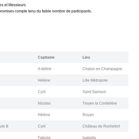
es et Messieurs
omises compte tenu du faible nombre de participants.
Capitaine
Lieu
A définir
Chalon en Champagne
Hélène
Lille Métropole
Cyril
Saint Samson
Nicolas
Troyes la Cordelière
Hélène
Royan
ule B
Cyril
Château de Rochefort
Fabiola
Isabella