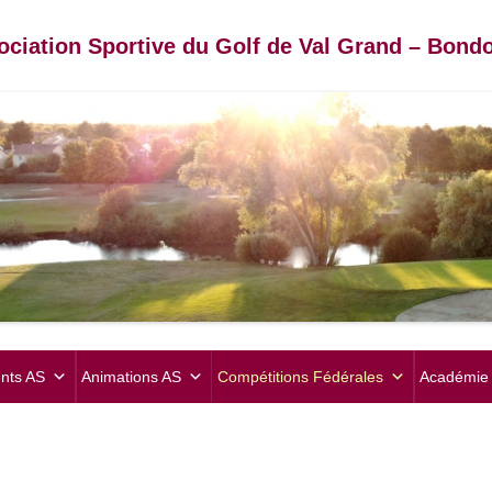
ociation Sportive du Golf de Val Grand – Bondo
Aller
au
nts AS
Animations AS
Compétitions Fédérales
Académie 
contenu