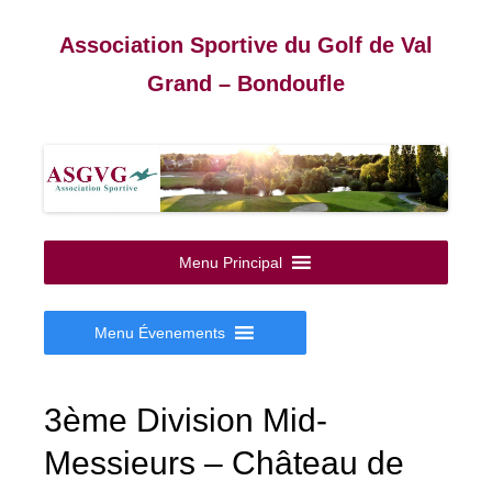
Association Sportive du Golf de Val
Grand – Bondoufle
Aller
au
Menu Principal
contenu
Menu Évenements
3ème Division Mid-
Messieurs – Château de