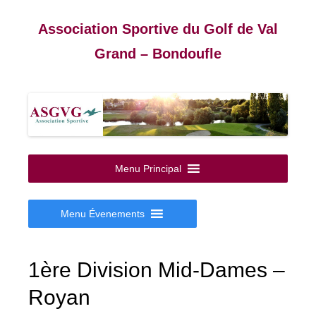
Association Sportive du Golf de Val
Grand – Bondoufle
Aller
au
Menu Principal
contenu
Menu Évenements
1ère Division Mid-Dames –
Royan