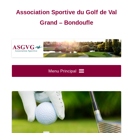
Association Sportive du Golf de Val
Grand – Bondoufle
Aller
au
Menu Principal
contenu