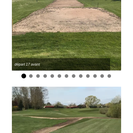
départ 17 avant
dépar