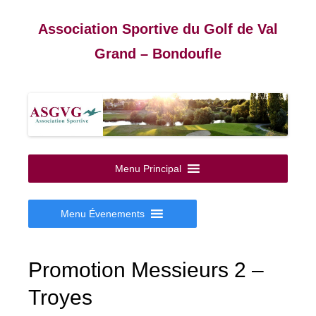
Association Sportive du Golf de Val
Grand – Bondoufle
Aller
au
Menu Principal
contenu
Menu Évenements
Promotion Messieurs 2 –
Troyes