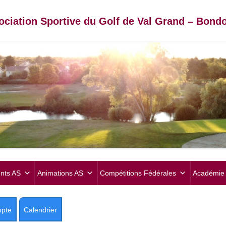
ociation Sportive du Golf de Val Grand – Bondo
Aller
au
nts AS
Animations AS
Compétitions Fédérales
Académie 
contenu
pte
Calendrier