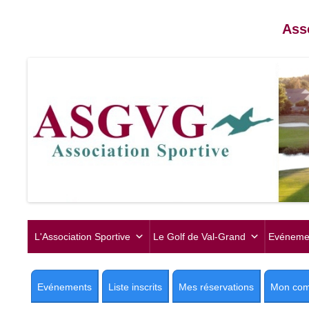
Ass
L'Association Sportive
Le Golf de Val-Grand
Evéneme
Evénements
Liste inscrits
Mes réservations
Mon com