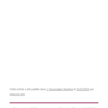
Cette entrée a été publiée dans
le
par
L' Association Sportive
21/11/2015
.
[ASGVG DK]