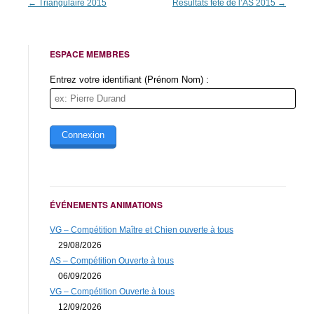
Navigation
←
Triangulaire 2015
Résultats fête de l’AS 2015
→
des
articles
ESPACE MEMBRES
Entrez votre identifiant (Prénom Nom) :
ÉVÉNEMENTS ANIMATIONS
VG – Compétition Maître et Chien ouverte à tous
29/08/2026
AS – Compétition Ouverte à tous
06/09/2026
VG – Compétition Ouverte à tous
12/09/2026