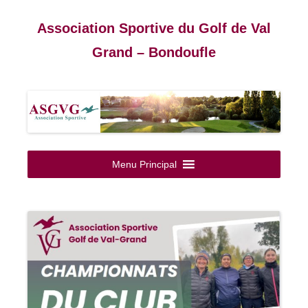
Association Sportive du Golf de Val
Grand – Bondoufle
Aller
au
Menu Principal
contenu