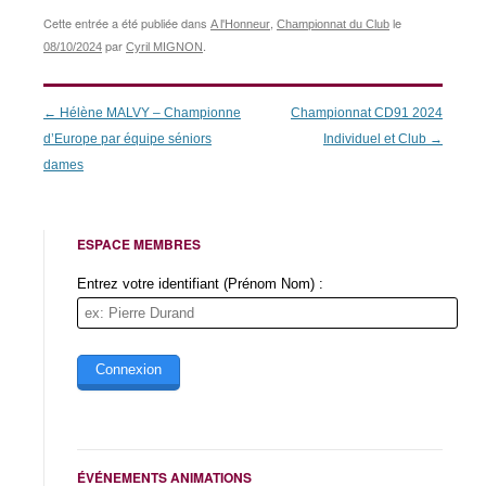
Cette entrée a été publiée dans
,
le
A l'Honneur
Championnat du Club
par
.
08/10/2024
Cyril MIGNON
Navigation
←
Hélène MALVY – Championne
Championnat CD91 2024
des
d’Europe par équipe séniors
Individuel et Club
→
articles
dames
ESPACE MEMBRES
Entrez votre identifiant (Prénom Nom) :
ÉVÉNEMENTS ANIMATIONS