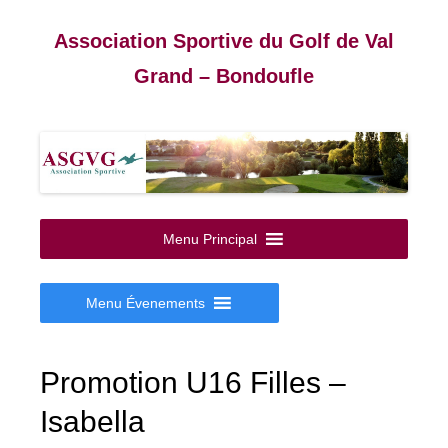
Association Sportive du Golf de Val
Grand – Bondoufle
Aller
au
Menu Principal
contenu
Menu Évenements
Promotion U16 Filles –
Isabella