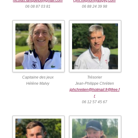
nicolas.lanquetot@gmail.com
cyril.mignon@asgvg.com
06 08 87 03 81
06 88 24 39 98
Capitaine des jeux
Trésorier
Hélène Malvy
Jean-Philippe Chrétien
jphchretien@hotmail.fr@free.f
r
06 12 57 45 67