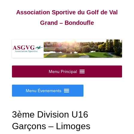
Association Sportive du Golf de Val
Grand – Bondoufle
Aller
au
Menu Principal
contenu
Menu Évenements
3ème Division U16
Garçons – Limoges