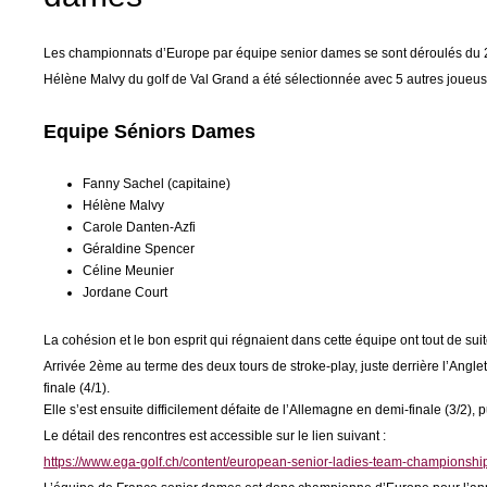
Les championnats d’Europe par équipe senior dames se sont déroulés du 2
Hélène Malvy du golf de Val Grand a été sélectionnée avec 5 autres joueus
Equipe Séniors Dames
Fanny Sachel (capitaine)
Hélène Malvy
Carole Danten-Azfi
Géraldine Spencer
Céline Meunier
Jordane Court
La cohésion et le bon esprit qui régnaient dans cette équipe ont tout de su
Arrivée 2ème au terme des deux tours de stroke-play, juste derrière l’Anglet
finale (4/1).
Elle s’est ensuite difficilement défaite de l’Allemagne en demi-finale (3/2), pu
Le détail des rencontres est accessible sur le lien suivant :
https://www.ega-golf.ch/content/european-senior-ladies-team-champions