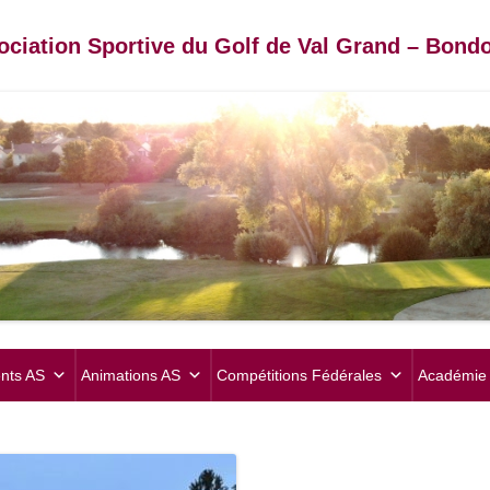
ociation Sportive du Golf de Val Grand – Bondo
Aller
au
nts AS
Animations AS
Compétitions Fédérales
Académie 
contenu