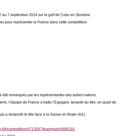
 au 7 septembre 2024 sur le golf de Cubo en Slovénie.
es pour représenter la France dans cette compétition.
ite été remarqués par les représentantes des autres nations.
erre, l’équipe de France a battu l’Espagne, tenante du titre, en quart de
is a remporté le titre face à la Suisse en finale (4/1).
hip-6#/competition/4713567/teammatch/686181