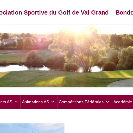
ociation Sportive du Golf de Val Grand – Bondo
Aller
au
nts AS
Animations AS
Compétitions Fédérales
Académie 
contenu