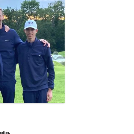
motion
.