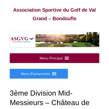
Association Sportive du Golf de Val
Grand – Bondoufle
Aller
au
Menu Principal
contenu
Menu Évenements
3ème Division Mid-
Messieurs – Château de