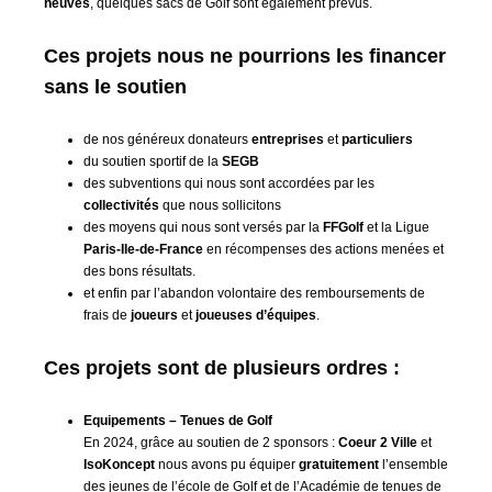
neuves
, quelques sacs de Golf sont également prévus.
Ces projets nous ne pourrions les financer
sans le soutien
de nos généreux donateurs
entreprises
et
particuliers
du soutien sportif de la
SEGB
des subventions qui nous sont accordées par les
collectivités
que nous sollicitons
des moyens qui nous sont versés par la
FFGolf
et la Ligue
Paris-Ile-de-France
en récompenses des actions menées et
des bons résultats.
et enfin par l’abandon volontaire des remboursements de
frais de
joueurs
et
joueuses d’équipes
.
Ces projets sont de plusieurs ordres :
Equipements – Tenues de Golf
En 2024, grâce au soutien de 2 sponsors :
Coeur 2 Ville
et
IsoKoncept
nous avons pu équiper
gratuitement
l’ensemble
des jeunes de l’école de Golf et de l’Académie de tenues de