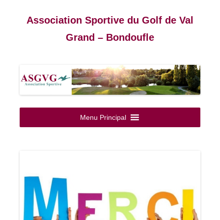
Association Sportive du Golf de Val
Grand – Bondoufle
Aller
au
Menu Principal
contenu