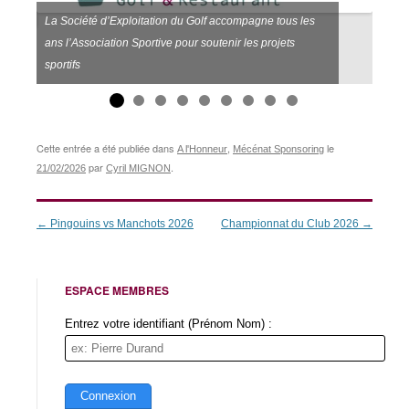
La Société d’Exploitation du Golf accompagne tous les
ans l’Association Sportive pour soutenir les projets
sportifs
Cette entrée a été publiée dans
,
le
A l'Honneur
Mécénat Sponsoring
par
.
21/02/2026
Cyril MIGNON
Navigation
←
Pingouins vs Manchots 2026
Championnat du Club 2026
→
des
articles
ESPACE MEMBRES
Entrez votre identifiant (Prénom Nom) :