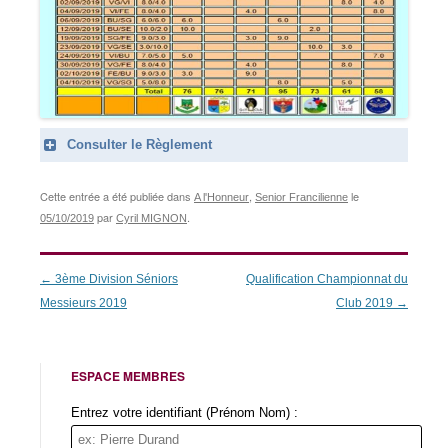
Consulter le Règlement
Cette entrée a été publiée dans
,
le
A l'Honneur
Senior Francilienne
par
.
05/10/2019
Cyril MIGNON
Navigation
←
3ème Division Séniors
Qualification Championnat du
des
Messieurs 2019
Club 2019
→
articles
ESPACE MEMBRES
Entrez votre identifiant (Prénom Nom) :