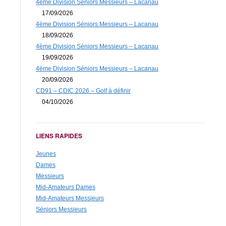
4ème Division Séniors Messieurs – Lacanau
17/09/2026
4ème Division Séniors Messieurs – Lacanau
18/09/2026
4ème Division Séniors Messieurs – Lacanau
19/09/2026
4ème Division Séniors Messieurs – Lacanau
20/09/2026
CD91 – CDIC 2026 – Golf à définir
04/10/2026
LIENS RAPIDES
Jeunes
Dames
Il est demandé aux capitaines, pour les trois derniers
Messieurs
matchs, de ne faire appel qu’à des joueurs qui auront
Mid-Amateurs Dames
participé à un minimum de trois matchs
(afin d’éviter tout litige, les capitaines doivent envoyer la
Mid-Amateurs Messieurs
feuille de matchs à Georges DREYSSE
Séniors Messieurs
(
georges.dreysse@gmail.com
)
à VILLACOUBLAY)