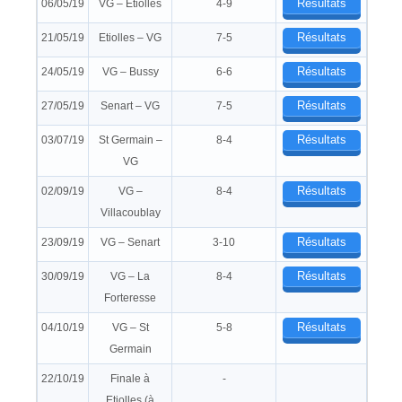
Résultats
06/05/19
VG – Etiolles
4-9
Résultats
21/05/19
Etiolles – VG
7-5
Résultats
24/05/19
VG – Bussy
6-6
Résultats
27/05/19
Senart – VG
7-5
Résultats
03/07/19
St Germain –
8-4
VG
Résultats
02/09/19
VG –
8-4
Villacoublay
Résultats
23/09/19
VG – Senart
3-10
Résultats
30/09/19
VG – La
8-4
Forteresse
Résultats
04/10/19
VG – St
5-8
Germain
22/10/19
Finale à
-
Etiolles (à