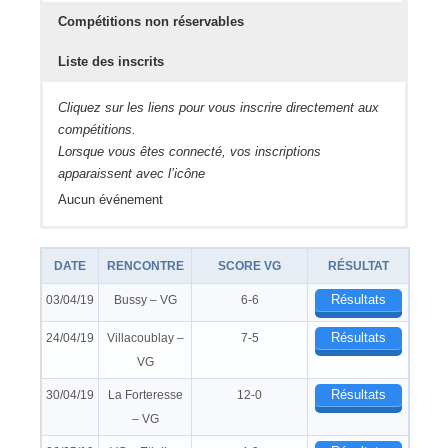
Compétitions non réservables
Liste des inscrits
Cliquez sur les liens pour vous inscrire directement aux
compétitions.
Lorsque vous êtes connecté, vos inscriptions
apparaissent avec l’icône
Aucun événement
Les inscriptions sont ouvertes environ 3 à 4 semaines
Vérifier que vous êtes bien inscrit aux compétitions
avant la compétition.
Aucun événement
DATE
RENCONTRE
SCORE VG
RÉSULTAT
Aucun événement
Résultats
03/04/19
Bussy – VG
6-6
Résultats
24/04/19
Villacoublay –
7-5
VG
Résultats
30/04/19
La Forteresse
12-0
– VG