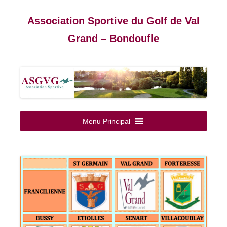
Association Sportive du Golf de Val
Grand – Bondoufle
Aller
au
Menu Principal
contenu