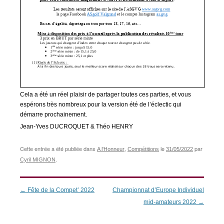
Cela a été un réel plaisir de partager toutes ces parties, et vous
espérons très nombreux pour la version été de l’éclectic qui
démarre prochainement.
Jean-Yves DUCROQUET & Théo HENRY
Cette entrée a été publiée dans
,
le
par
A l'Honneur
Compétitions
31/05/2022
.
Cyril MIGNON
Navigation
←
Fête de la Compet’ 2022
Championnat d’Europe Individuel
des
mid-amateurs 2022
→
articles