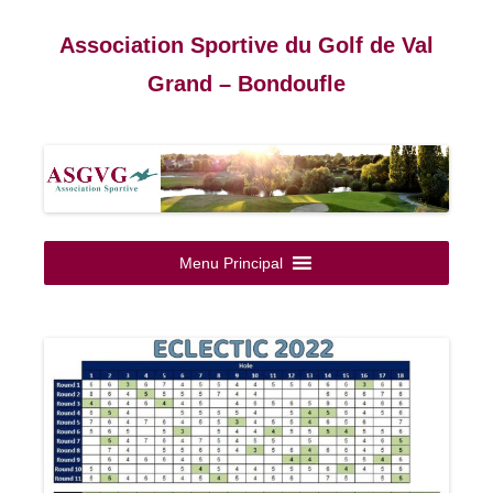
Association Sportive du Golf de Val
Grand – Bondoufle
Aller
au
Menu Principal
contenu