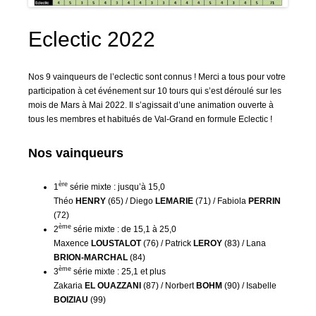
Eclectic 2022
Nos 9 vainqueurs de l’eclectic sont connus ! Merci a tous pour votre
participation à cet événement sur 10 tours qui s’est déroulé sur les
mois de Mars à Mai 2022. Il s’agissait d’une animation ouverte à
tous les membres et habitués de Val-Grand en formule Eclectic !
Nos vainqueurs
ère
1
série mixte : jusqu’à 15,0
Théo
HENRY
(65) / Diego
LEMARIE
(71) / Fabiola
PERRIN
(72)
ème
2
série mixte : de 15,1 à 25,0
Maxence
LOUSTALOT
(76) / Patrick
LEROY
(83) / Lana
BRION-MARCHAL
(84)
ème
3
série mixte : 25,1 et plus
Zakaria
EL OUAZZANI
(87) / Norbert
BOHM
(90) / Isabelle
BOIZIAU
(99)