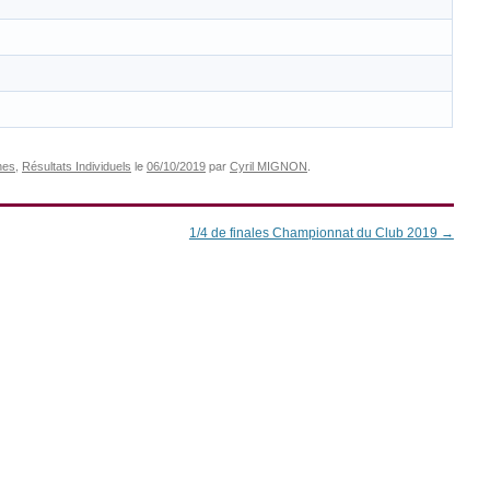
,
le
par
.
nes
Résultats Individuels
06/10/2019
Cyril MIGNON
1/4 de finales Championnat du Club 2019
→