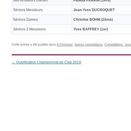
Mid-Amateurs Dames
Fabiola PERRIN (1ère)
Séniors Messieurs
Jean-Yves DUCROQUET
Séniors Dames
Christine BOHM (2ème)
Séniors 2 Messieurs
Yves BAFFREY (1er)
Cette entrée a été publiée dans
,
,
,
A l'Honneur
Autres competitions
Compétitions
Jeu
Navigation
←
Qualification Championnat du Club 2019
des
articles