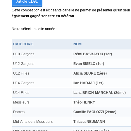
Article CD91
Cette compétition est exigeante car elle ne permet de présenter qu’un seu
également gagné son titre en Vétéran.
Notre sélection cette année :
CATÉGORIE
NOM
U10 Garçons
Rémi BASBAYOU (1er)
U12 Garçons
Evan SISELO (1er)
U12 Filles
Alicia SEURE (1ère)
U14 Garçons
Ilan HADJAJ (1er)
U14 Filles
Lana BRION-MARCHAL (2ème)
Messieurs
Théo HENRY
Dames
Camille PAOLOZZI (2ème)
Mid-Amateurs Messieurs
Thibaut NEUMANN