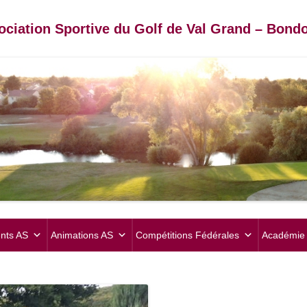
ociation Sportive du Golf de Val Grand – Bondo
Aller
au
nts AS
Animations AS
Compétitions Fédérales
Académie 
contenu