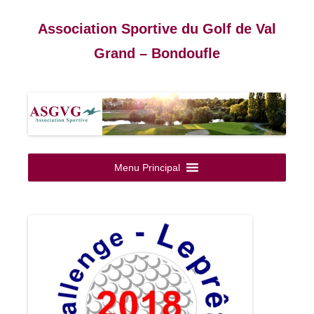
Association Sportive du Golf de Val
Grand – Bondoufle
Aller
au
Menu Principal
contenu