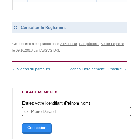
Consulter le Règlement
Cette entrée a été publiée dans
,
,
A l'Honneur
Compétitions
Senior Leprêtre
le
par
.
09/10/2018
[ASGVG DK]
Navigation
←
Vidéos du parcours
Zones Entrainement – Practice
→
des
articles
ESPACE MEMBRES
Entrez votre identifiant (Prénom Nom) :