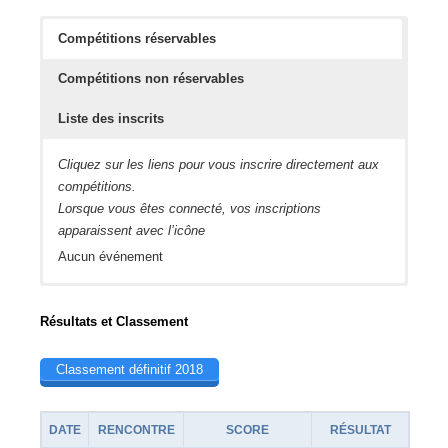
Compétitions réservables
Compétitions non réservables
Liste des inscrits
Cliquez sur les liens pour vous inscrire directement aux
compétitions.
Lorsque vous êtes connecté, vos inscriptions
apparaissent avec l’icône
Aucun événement
Les inscriptions sont ouvertes environ 3 à 4 semaines
Vérifier que vous êtes bien inscrit aux compétitions
avant la compétition.
Résultats et Classement
Aucun événement
Aucun événement
Classement définitif 2018
DATE
RENCONTRE
SCORE
RÉSULTAT