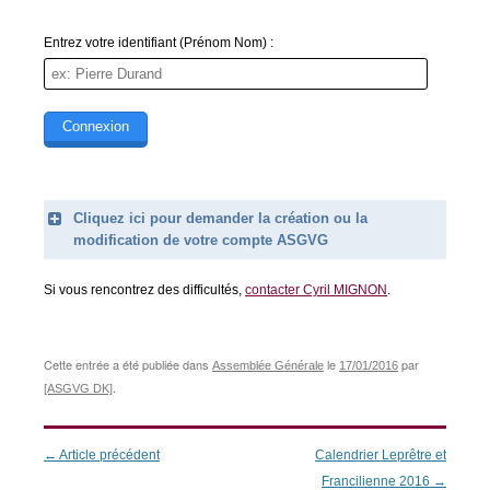
Entrez votre identifiant (Prénom Nom) :
Cliquez ici pour demander la création ou la
modification de votre compte ASGVG
Legend
Si vous rencontrez des difficultés,
contacter Cyril MIGNON
.
Prénom (obligatoire)
Nom (obligatoire)
Cette entrée a été publiée dans
le
par
Assemblée Générale
17/01/2016
.
[ASGVG DK]
Email (obligatoire)
Navigation
←
Article précédent
Calendrier Leprêtre et
Message (obligatoire)
des
Francilienne 2016
→