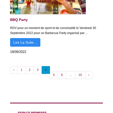
BBQ Party
RDV pour un moment de sport et de convivialité le Vendredi 30
Septembre 2022 pour un Barbecue Party organisé par ...
Lire La Suite…
19/09/2022
‹
1
2
3
4
5
6
…
10
›
ESPACE MEMBRES