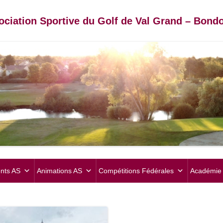
ociation Sportive du Golf de Val Grand – Bondo
Aller
au
nts AS
Animations AS
Compétitions Fédérales
Académie 
contenu